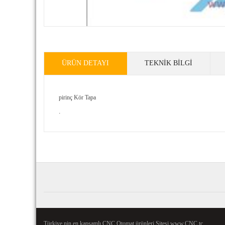
ÜRÜN DETAYI
TEKNIK BILGI
pirinç Kör Tapa
.
Reviews
...
.
Türkiye nin en kapsamlı CNC Otomat ürünleri Sitesi
www.CNC.tc
.